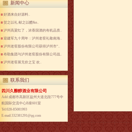
新闻中心
好酒来自好源料..
贺之以礼 献之以醴&n..
泸州高粱红了，浓香国酒的有机品质..
迎建军九十周年：泸州老窖礼敬南海..
泸州老窖股份有限公司获得泸州市“..
布勒集团与泸州老窖股份有限公司战..
泸州老窖展无价之宝 欢..
联系我们
四川久酿醇酒业有限公司
Add:成都市高新区益州大道北段777号中
航国际交流中心B座601室
Tel:028-85081993
E-mail:332381291@qq.com